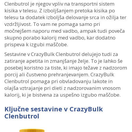
Clenbutrol je njegov vpliv na transportni sistem
kisika v telesu. Z izboljšanjem pretoka kisika po
telesu ta dodatek izboljša delovanje srca in ožilja ter
vzdržljivost. To vam ne pomaga samo pri
močnejšem naporu med vadbo, ampak tudi poveča
skupno porabo kalorij med vadbo, kar dodatno
prispeva k izgubi maščobe.
Sestavine v CrazyBulk Clenbutrol delujejo tudi za
zatiranje apetita in zmanjšanje želje. To je lahko še
posebej koristno za tiste, ki imajo težave z nadzorom
porcij ali čustveno prehranjevanjem. CrazyBulk
Clenbutrol pomaga pri obvladovanju lakote in
olajša vztrajanje pri dieti z nadzorovanim vnosom
kalorij, ki je bistvena za uspešno izgubo maščobe.
Ključne sestavine v CrazyBulk
Clenbutrol