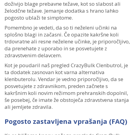
doživijo blage prebavne težave, kot so slabost ali
želodčne težave. Jemanje dodatka s hrano lahko
pogosto ublaži te simptome.
Pomembno je vedeti, da so ti neželeni učinki na
splošno blagi in začasni. Če opazite kakršne koli
trdovratne ali resne neželene učinke, je priporočljivo,
da prenehate z uporabo in se posvetujete z
zdravstvenim delavcem.
Kot je poudaril naš pregled CrazyBulk Clenbutrol, je
ta dodatek zasnovan kot varna alternativa
klenbuterolu. Vendar je vedno priporočljivo, da se
posvetujete z zdravnikom, preden začnete s
kakršnim koli novim režimom prehranskih dopolnil,
še posebej, če imate že obstoječa zdravstvena stanja
ali jemljete zdravila.
Pogosto zastavljena vprašanja (FAQ)