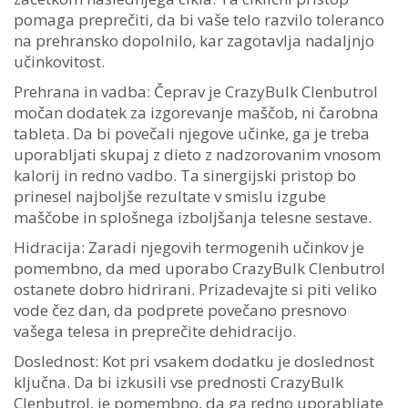
pomaga preprečiti, da bi vaše telo razvilo toleranco
na prehransko dopolnilo, kar zagotavlja nadaljnjo
učinkovitost.
Prehrana in vadba: Čeprav je CrazyBulk Clenbutrol
močan dodatek za izgorevanje maščob, ni čarobna
tableta. Da bi povečali njegove učinke, ga je treba
uporabljati skupaj z dieto z nadzorovanim vnosom
kalorij in redno vadbo. Ta sinergijski pristop bo
prinesel najboljše rezultate v smislu izgube
maščobe in splošnega izboljšanja telesne sestave.
Hidracija: Zaradi njegovih termogenih učinkov je
pomembno, da med uporabo CrazyBulk Clenbutrol
ostanete dobro hidrirani. Prizadevajte si piti veliko
vode čez dan, da podprete povečano presnovo
vašega telesa in preprečite dehidracijo.
Doslednost: Kot pri vsakem dodatku je doslednost
ključna. Da bi izkusili vse prednosti CrazyBulk
Clenbutrol, je pomembno, da ga redno uporabljate