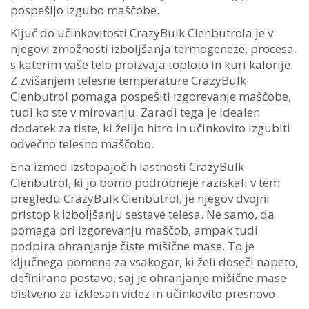
pospešijo izgubo maščobe.
Ključ do učinkovitosti CrazyBulk Clenbutrola je v
njegovi zmožnosti izboljšanja termogeneze, procesa,
s katerim vaše telo proizvaja toploto in kuri kalorije.
Z zvišanjem telesne temperature CrazyBulk
Clenbutrol pomaga pospešiti izgorevanje maščobe,
tudi ko ste v mirovanju. Zaradi tega je idealen
dodatek za tiste, ki želijo hitro in učinkovito izgubiti
odvečno telesno maščobo.
Ena izmed izstopajočih lastnosti CrazyBulk
Clenbutrol, ki jo bomo podrobneje raziskali v tem
pregledu CrazyBulk Clenbutrol, je njegov dvojni
pristop k izboljšanju sestave telesa. Ne samo, da
pomaga pri izgorevanju maščob, ampak tudi
podpira ohranjanje čiste mišične mase. To je
ključnega pomena za vsakogar, ki želi doseči napeto,
definirano postavo, saj je ohranjanje mišične mase
bistveno za izklesan videz in učinkovito presnovo.