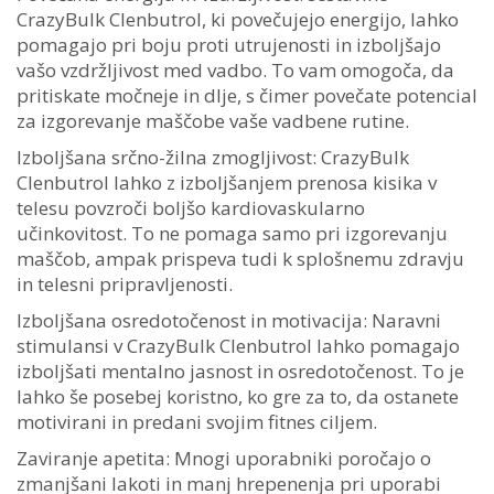
CrazyBulk Clenbutrol, ki povečujejo energijo, lahko
pomagajo pri boju proti utrujenosti in izboljšajo
vašo vzdržljivost med vadbo. To vam omogoča, da
pritiskate močneje in dlje, s čimer povečate potencial
za izgorevanje maščobe vaše vadbene rutine.
Izboljšana srčno-žilna zmogljivost: CrazyBulk
Clenbutrol lahko z izboljšanjem prenosa kisika v
telesu povzroči boljšo kardiovaskularno
učinkovitost. To ne pomaga samo pri izgorevanju
maščob, ampak prispeva tudi k splošnemu zdravju
in telesni pripravljenosti.
Izboljšana osredotočenost in motivacija: Naravni
stimulansi v CrazyBulk Clenbutrol lahko pomagajo
izboljšati mentalno jasnost in osredotočenost. To je
lahko še posebej koristno, ko gre za to, da ostanete
motivirani in predani svojim fitnes ciljem.
Zaviranje apetita: Mnogi uporabniki poročajo o
zmanjšani lakoti in manj hrepenenja pri uporabi